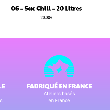
06 – Sac Chill – 20 Litres
20,00
€
LE
FABRIQUÉ EN FRANCE
Ateliers basés
s
en France