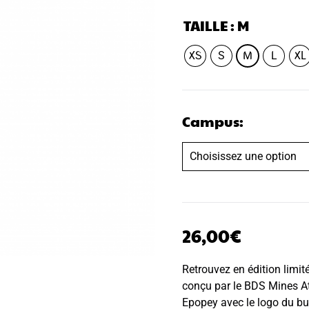
TAILLE
: M
XS
S
M
L
XL
Campus:
26,00
€
Retrouvez en édition limit
conçu par le BDS Mines At
Epopey avec le logo du bur