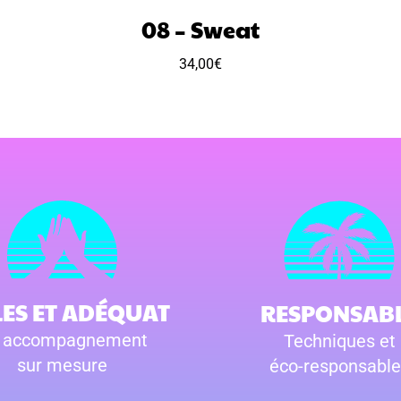
08 – Sweat
34,00
€
LES ET ADÉQUAT
RESPONSAB
 accompagnement
Techniques et
sur mesure
éco-responsable