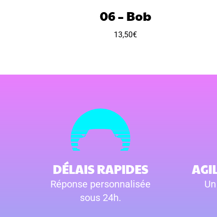
06 – Bob
13,50
€
DÉLAIS RAPIDES
AGI
Réponse personnalisée
Un
sous 24h.