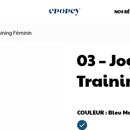
NOS RÉ
aining Féminin
03 – J
Traini
COULEUR
: Bleu M