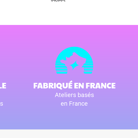
LE
FABRIQUÉ EN FRANCE
Ateliers basés
s
en France