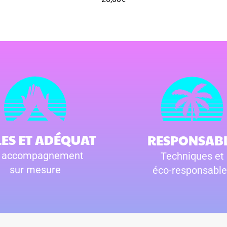
LES ET ADÉQUAT
RESPONSAB
 accompagnement
Techniques et
sur mesure
éco-responsable