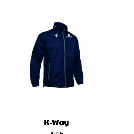
K-Way
30,00
€