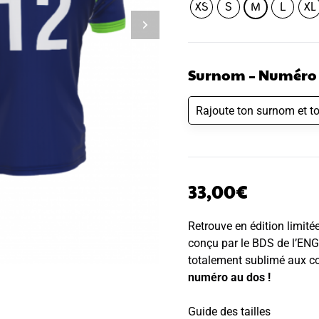
XS
S
M
L
XL
Surnom – Numéro
33,00
€
Retrouve en édition limité
conçu par le BDS de l’ENG
totalement sublimé aux c
numéro au dos !
Guide des tailles