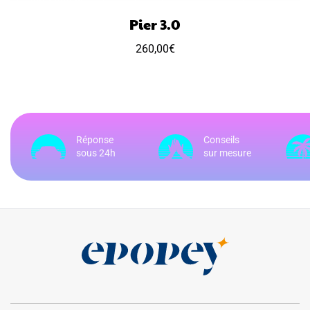
Pier 3.0
260,00
€
Ce
produit
a
plusieurs
variations.
Réponse
Conseils
Les
sous 24h
sur mesure
options
peuvent
être
choisies
sur
la
page
du
produit