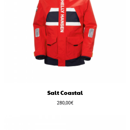
Salt Coastal
280,00
€
Ce
produit
a