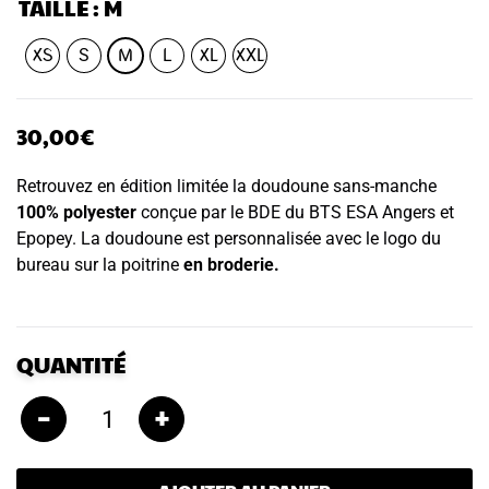
TAILLE
: M
XS
S
M
L
XL
XXL
30,00
€
Retrouvez en édition limitée la doudoune sans-manche
100% polyester
conçue par le BDE du BTS ESA Angers et
Epopey. La doudoune est personnalisée avec le logo du
bureau sur la poitrine
en broderie.
QUANTITÉ
–
+